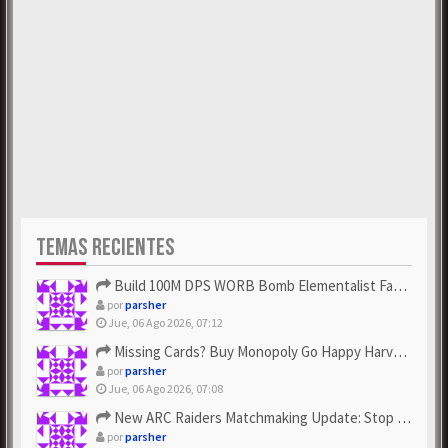
TEMAS RECIENTES
Build 100M DPS WORB Bomb Elementalist Fast - Grab POE Curren...
por
parsher
Jue, 06 Ago 2026, 07:12
Missing Cards? Buy Monopoly Go Happy Harvest with Looney Tun...
por
parsher
Jue, 06 Ago 2026, 07:08
New ARC Raiders Matchmaking Update: Stop Failed - Grab Bluep...
por
parsher