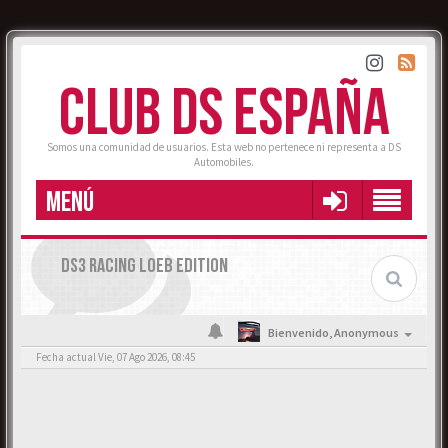
CLUB DS ESPAÑA
Somos una comunidad de usuarios. Esta web no pertenece ni representa a DS
Automobiles.
MENÚ
DS3 RACING LOEB EDITION
Bienvenido,
Anonymous
Fecha actual Vie, 07 Ago 2026, 08:45