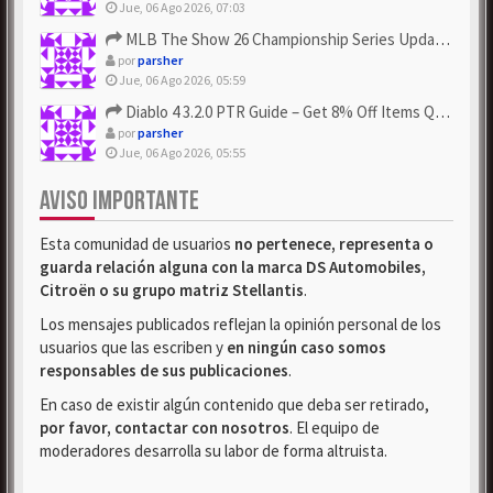
Jue, 06 Ago 2026, 07:03
MLB The Show 26 Championship Series Update! Get Cheap & ...
por
parsher
Jue, 06 Ago 2026, 05:59
Diablo 4 3.2.0 PTR Guide – Get 8% Off Items Quickly to Test ...
por
parsher
Jue, 06 Ago 2026, 05:55
AVISO IMPORTANTE
Esta comunidad de usuarios
no pertenece, representa o
guarda relación alguna con la marca DS Automobiles,
Citroën o su grupo matriz Stellantis
.
Los mensajes publicados reflejan la opinión personal de los
usuarios que las escriben y
en ningún caso somos
responsables de sus publicaciones
.
En caso de existir algún contenido que deba ser retirado,
por favor, contactar con nosotros
. El equipo de
moderadores desarrolla su labor de forma altruista.