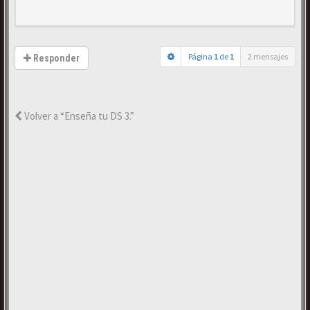
Página
1
de
1
2 mensajes
Responder
Volver a “Enseña tu DS 3.”