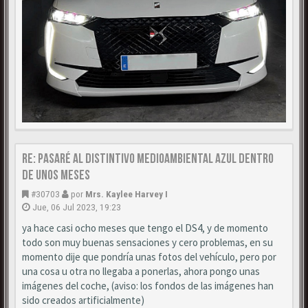
Re: Pasaré al distintivo medioambiental azul dentro
de unos meses
#30703
por
Mrs. Kaylee Harvey I
Jue, 06 Jul 2023, 19:23
ya hace casi ocho meses que tengo el DS4, y de momento
todo son muy buenas sensaciones y cero problemas, en su
momento dije que pondría unas fotos del vehículo, pero por
una cosa u otra no llegaba a ponerlas, ahora pongo unas
imágenes del coche, (aviso: los fondos de las imágenes han
sido creados artificialmente)