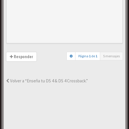
Página
1
de
1
5 mensajes
Responder
Volver a “Enseña tu DS 4 & DS 4 Crossback.”