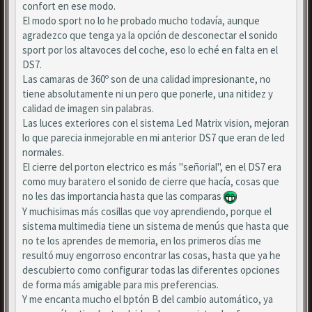
confort en ese modo.
El modo sport no lo he probado mucho todavía, aunque
agradezco que tenga ya la opción de desconectar el sonido
sport por los altavoces del coche, eso lo eché en falta en el
DS7.
Las camaras de 360º son de una calidad impresionante, no
tiene absolutamente ni un pero que ponerle, una nitidez y
calidad de imagen sin palabras.
Las luces exteriores con el sistema Led Matrix vision, mejoran
lo que parecia inmejorable en mi anterior DS7 que eran de led
normales.
El cierre del porton electrico es más "señorial", en el DS7 era
como muy baratero el sonido de cierre que hacía, cosas que
no les das importancia hasta que las comparas
Y muchisimas más cosillas que voy aprendiendo, porque el
sistema multimedia tiene un sistema de menús que hasta que
no te los aprendes de memoria, en los primeros días me
resultó muy engorroso encontrar las cosas, hasta que ya he
descubierto como configurar todas las diferentes opciones
de forma más amigable para mis preferencias.
Y me encanta mucho el bptón B del cambio automático, ya