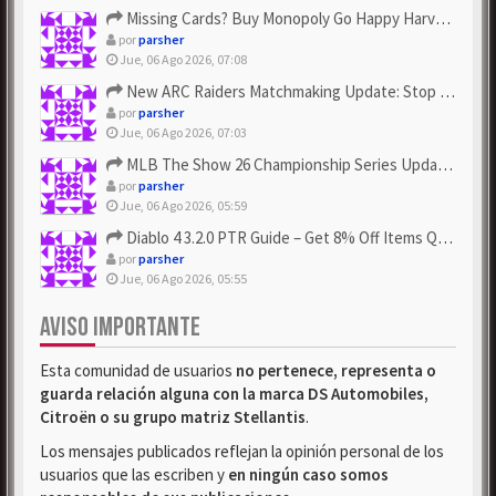
Missing Cards? Buy Monopoly Go Happy Harvest with Looney Tun...
por
parsher
Jue, 06 Ago 2026, 07:08
New ARC Raiders Matchmaking Update: Stop Failed - Grab Bluep...
por
parsher
Jue, 06 Ago 2026, 07:03
MLB The Show 26 Championship Series Update! Get Cheap & ...
por
parsher
Jue, 06 Ago 2026, 05:59
Diablo 4 3.2.0 PTR Guide – Get 8% Off Items Quickly to Test ...
por
parsher
Jue, 06 Ago 2026, 05:55
AVISO IMPORTANTE
Esta comunidad de usuarios
no pertenece, representa o
guarda relación alguna con la marca DS Automobiles,
Citroën o su grupo matriz Stellantis
.
Los mensajes publicados reflejan la opinión personal de los
usuarios que las escriben y
en ningún caso somos