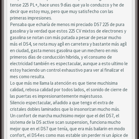
tense 225 PL+, hace unos 9 días que ya lo conduzco y he de
decir que estoy muy, pero que muy satisfecho con las
primeras impresiones.
Pensaba que echaría de menos mi preciado DS7 225 de pura
gasolina y la verdad que estos 225 CV mixtos de electrones y
gasolina se notan con más patada a pesar de pesar mucho
más el DS4, se nota muy agíl en carretera y bastante más agíl
en ciudad, gasta menos gasolina que un mechero en mis
primeros días de conducción hibrida, y el consumo de
electricidad también es espectacular, aunque a esto ultimo le
estoy haciendo un control exhaustivo para ver al finalizar el
mes como resulta.
Lo que más me llama la atención es que tiene muchisima
calidad, rebosa calidad por todos lados, el sonido de cierre de
las puertas es impresionantemente majestuoso.
Silencio espectacular, añadido a que tengo el extra de
cristales dobles laminados que lo insonorizan mucho más.
Un confort de marcha muchisimo mejor que el del DS7, el
sistema de la DS active scan suspension, funciona mucho
mejor que en el DS7 que tenía, que era más bailarin en modo
confort, el DS4 es como mas estable sin perder ni un ápice de