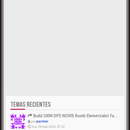
TEMAS RECIENTES
Build 100M DPS WORB Bomb Elementalist Fast - Grab POE Curren...
por
parsher
Jue, 06 Ago 2026, 07:12