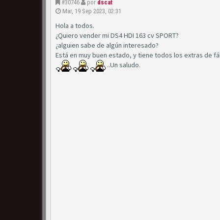
#30746
por
dscat
Mar, 19 Sep 2023, 02:31
Hola a todos.
¿Quiero vender mi DS4 HDI 163 cv SPORT?
¿alguien sabe de algún interesado?
Está en muy buen estado, y tiene todos los extras de fá
..Un saludo.