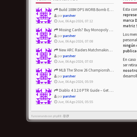
Esta co
Build 100M DPS WORB Bomb Elementalist Fast - Grab POE Curren...
represe
por
parsher
marca D
Jue, 06 Ago 2026, 07:12
matriz 
Missing Cards? Buy Monopoly Go Happy Harvest with Looney Tun...
Los mens
por
parsher
personal
Jue, 06 Ago 2026, 07:08
ningún 
New ARC Raiders Matchmaking Update: Stop Failed - Grab Bluep...
publica
por
parsher
En caso 
Jue, 06 Ago 2026, 07:03
ser reti
MLB The Show 26 Championship Series Update! Get Cheap & ...
nosotr
desarrol
por
parsher
Jue, 06 Ago 2026, 05:59
Diablo 4 3.2.0 PTR Guide – Get 8% Off Items Quickly to Test ...
por
parsher
Jue, 06 Ago 2026, 05:55
Funcionando con phpBB -