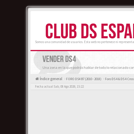
CLUB DS ESP
Somos una comunidad de usuarios. Esta web no pertenece ni representa
VENDER DS4
Una zona en la que podrás hablar de todo lo relacionado con
Índice general
FORO DS4 B7 (2010 - 2018)
Foro DS 4 & DS 4 Cro
Fecha actual Sab, 08 Ago 2026, 15:22