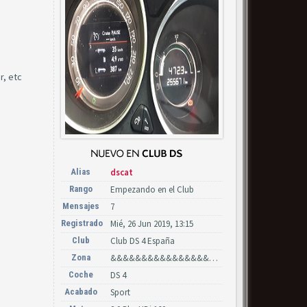
r, etc
Alias
dscat
Rango
Empezando en el Club
Mensajes
7
Registrado
Mié, 26 Jun 2019, 13:15
Club
Club DS 4 España
Zona
&&&&&&&&&&&&&&&&&&&&& - PROVINCIAS - &&&&&&&&&&&&&&&&&&&&&
Coche
DS 4
Acabado
Sport