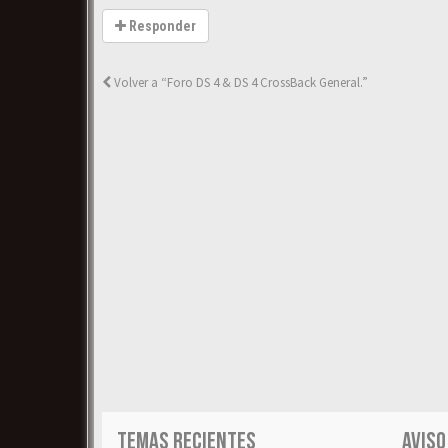
Responder
Volver a “Foro DS 4 & DS 4 CrossBack General.”
TEMAS RECIENTES
AVISO