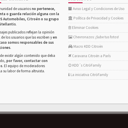
munidad de usuarios
no pertenece,
Aviso Legal y Condiciones de Uso
nta o guarda relación alguna con la
Política de Privacidad y Cookies
S Automobiles, Citroën o su grupo
Stellantis
.
Eliminar Cookies
ajes publicados reflejan la opinión
Chevronazos: ¡Sube tus fotos!
 de los usuarios que las escriben y
en
caso somos responsables de sus
Macro KDD Citroën
ciones
.
de existir algún contenido que deba
Caravana Citroën a París
rado,
por favor, contactar con
KDD´s CitröFamily
os
. El equipo de moderadores
la su labor de forma altruista.
La iniciativa CitröFamily