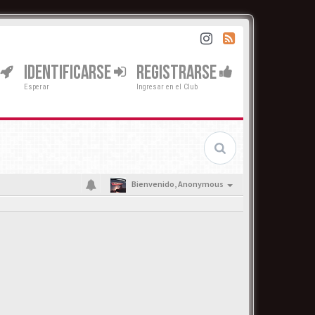
IDENTIFICARSE
REGISTRARSE
Esperar
Ingresar en el Club
Bienvenido,
Anonymous