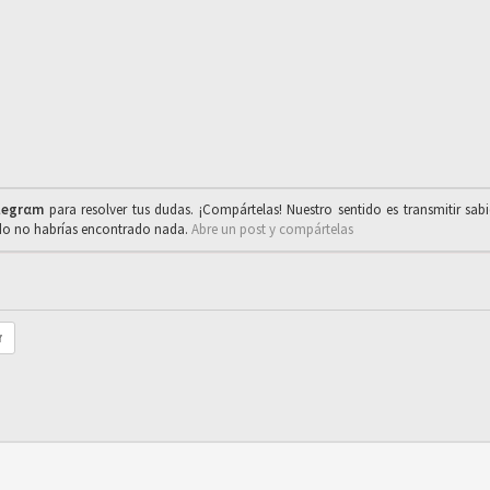
legrαm
para resolver tus dudas. ¡Compártelas! Nuestro sentido es transmitir sab
ado no habrías encontrado nada.
Abre un post y compártelas
r