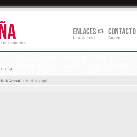
AÑA
ENLACES
CONTACTO
Links de interés
Canales
 a DS Automobiles.
 tu DS 4.
ssBack General.
« Usted esta aquí