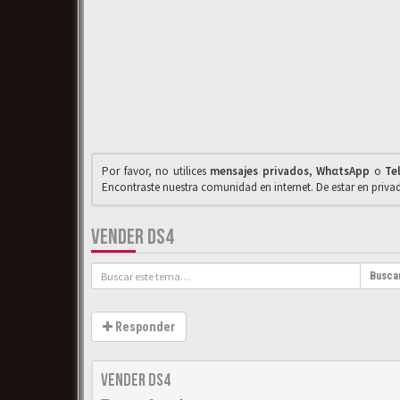
Por favor, no utilices
mensajes privados
,
WhαtsApp
o
Te
Encontraste nuestra comunidad en internet. De estar en priv
VENDER DS4
Busca
Responder
VENDER DS4