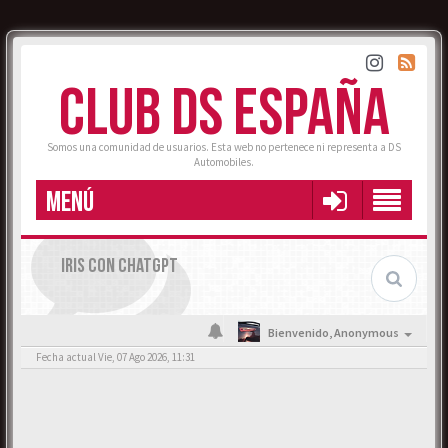
CLUB DS ESPAÑA
Somos una comunidad de usuarios. Esta web no pertenece ni representa a DS
Automobiles.
MENÚ
IRIS CON CHATGPT
Bienvenido,
Anonymous
Fecha actual Vie, 07 Ago 2026, 11:31