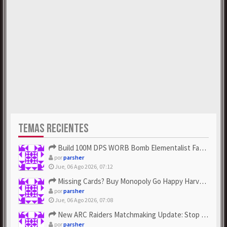
TEMAS RECIENTES
Build 100M DPS WORB Bomb Elementalist Fast - Grab POE Curren...
por
parsher
Jue, 06 Ago 2026, 07:12
Missing Cards? Buy Monopoly Go Happy Harvest with Looney Tun...
por
parsher
Jue, 06 Ago 2026, 07:08
New ARC Raiders Matchmaking Update: Stop Failed - Grab Bluep...
por
parsher