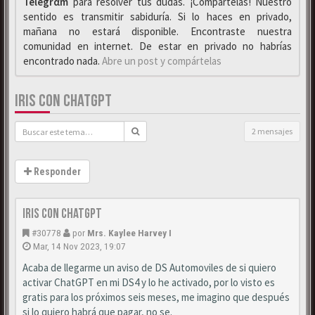
Telegrαm
para resolver tus dudas. ¡Compártelas! Nuestro
sentido es transmitir sabiduría. Si lo haces en privado,
mañana no estará disponible. Encontraste nuestra
comunidad en internet. De estar en privado no habrías
encontrado nada.
Abre un post y compártelas
IRIS CON CHATGPT
2 mensajes
Responder
Iris con ChatGPT
#30778
por
Mrs. Kaylee Harvey I
Mar, 14 Nov 2023, 19:07
Acaba de llegarme un aviso de DS Automoviles de si quiero
activar ChatGPT en mi DS4 y lo he activado, por lo visto es
gratis para los próximos seis meses, me imagino que después
si lo quiero habrá que pagar, no se.