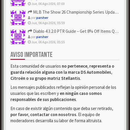
Jue, 06 Ago 2026, 07:03
MLB The Show 26 Championship Series Update! Get Cheap & ...
por
parsher
Jue, 06 Ago 2026, 05:59
Diablo 4 3.2.0 PTR Guide – Get 8% Off Items Quickly to Test ...
por
parsher
Jue, 06 Ago 2026, 05:55
AVISO IMPORTANTE
Esta comunidad de usuarios
no pertenece, representa o
guarda relación alguna con la marca DS Automobiles,
Citroën o su grupo matriz Stellantis
.
Los mensajes publicados reflejan la opinión personal de los
usuarios que las escriben y
en ningún caso somos
responsables de sus publicaciones
.
En caso de existir algún contenido que deba ser retirado,
por favor, contactar con nosotros
. El equipo de
moderadores desarrolla su labor de forma altruista.