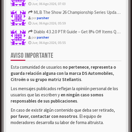
Jue, 06 Ago 2026, 07:03
MLB The Show 26 Championship Series Update! Get Cheap & ...
por
parsher
Jue, 06 Ago 2026, 05:59
Diablo 4 3.2.0 PTR Guide – Get 8% Off Items Quickly to Test ...
por
parsher
Jue, 06 Ago 2026, 05:55
AVISO IMPORTANTE
Esta comunidad de usuarios
no pertenece, representa o
guarda relación alguna con la marca DS Automobiles,
Citroën o su grupo matriz Stellantis
.
Los mensajes publicados reflejan la opinión personal de los
usuarios que las escriben y
en ningún caso somos
responsables de sus publicaciones
.
En caso de existir algún contenido que deba ser retirado,
por favor, contactar con nosotros
. El equipo de
moderadores desarrolla su labor de forma altruista.