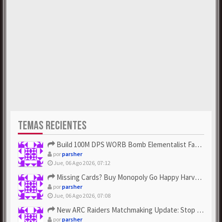
TEMAS RECIENTES
Build 100M DPS WORB Bomb Elementalist Fast - Grab POE Curren...
por
parsher
Jue, 06 Ago 2026, 07:12
Missing Cards? Buy Monopoly Go Happy Harvest with Looney Tun...
por
parsher
Jue, 06 Ago 2026, 07:08
New ARC Raiders Matchmaking Update: Stop Failed - Grab Bluep...
por
parsher