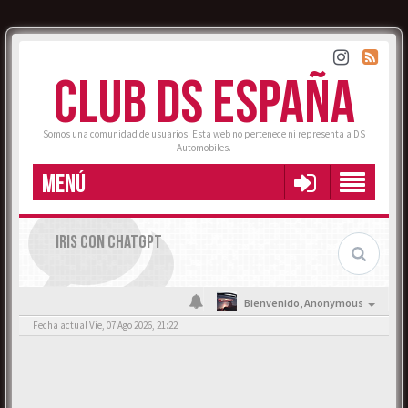
CLUB DS ESPAÑA
Somos una comunidad de usuarios. Esta web no pertenece ni representa a DS
Automobiles.
MENÚ
IRIS CON CHATGPT
Bienvenido,
Anonymous
Fecha actual Vie, 07 Ago 2026, 21:22