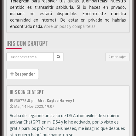
Telegrαm
para resolver tus dudas. ¡Compártelas! Nuestro
sentido es transmitir sabiduría. Si lo haces en privado,
mañana no estará disponible. Encontraste nuestra
comunidad en internet. De estar en privado no habrías
encontrado nada.
Abre un post y compártelas
IRIS CON CHATGPT
2 mensajes
Responder
Iris con ChatGPT
#30778
por
Mrs. Kaylee Harvey I
Mar, 14 Nov 2023, 19:07
Acaba de llegarme un aviso de DS Automoviles de si quiero
activar ChatGPT en mi DS4 y lo he activado, por lo visto es
gratis para los próximos seis meses, me imagino que después
si lo quiero habrá que pagar, no se.