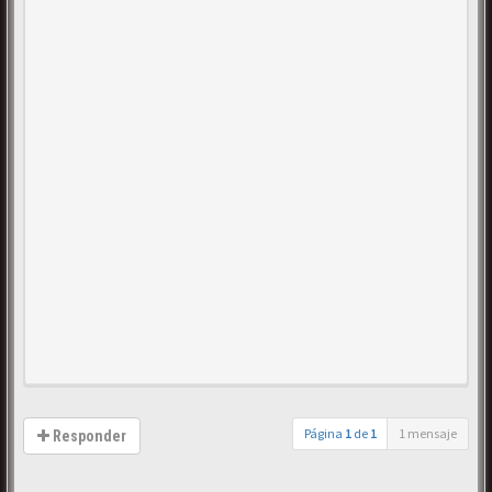
Página
1
de
1
1 mensaje
Responder