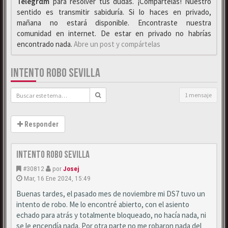
Telegrαm
para resolver tus dudas. ¡Compártelas! Nuestro
sentido es transmitir sabiduría. Si lo haces en privado,
mañana no estará disponible. Encontraste nuestra
comunidad en internet. De estar en privado no habrías
encontrado nada.
Abre un post y compártelas
INTENTO ROBO SEVILLA
1 mensaje
Responder
Intento robo Sevilla
#30812
por
Josej
Mar, 16 Ene 2024, 15:49
Buenas tardes, el pasado mes de noviembre mi DS7 tuvo un
intento de robo. Me lo encontré abierto, con el asiento
echado para atrás y totalmente bloqueado, no hacía nada, ni
se le encendía nada. Por otra parte no me robaron nada del