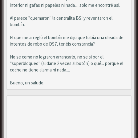
interior ni gafas ni papeles ni nada.... solo me encontré así.
Al parece "quemaron" la centralita BSI y reventaron el
bombín.
El que me arregló el bombín me dijo que había una oleada de
intentos de robo de DS7, tenéis constancia?
No se como no lograron arrancarlo, no se si por el
"superbloqueo" (al darle 2 veces al botón) o qué... porque el
coche no tiene alarma ni nada....
Bueno, un saludo.