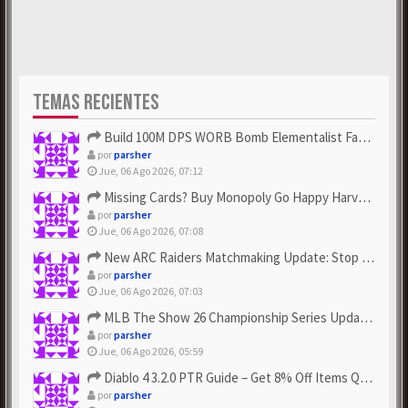
TEMAS RECIENTES
Build 100M DPS WORB Bomb Elementalist Fast - Grab POE Curren...
por
parsher
Jue, 06 Ago 2026, 07:12
Missing Cards? Buy Monopoly Go Happy Harvest with Looney Tun...
por
parsher
Jue, 06 Ago 2026, 07:08
New ARC Raiders Matchmaking Update: Stop Failed - Grab Bluep...
por
parsher
Jue, 06 Ago 2026, 07:03
MLB The Show 26 Championship Series Update! Get Cheap & ...
por
parsher
Jue, 06 Ago 2026, 05:59
Diablo 4 3.2.0 PTR Guide – Get 8% Off Items Quickly to Test ...
por
parsher