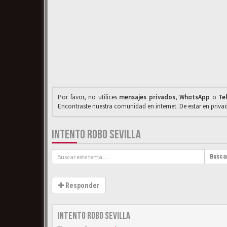
Por favor, no utilices
mensajes privados
,
WhαtsApp
o
Te
Encontraste nuestra comunidad en internet. De estar en priv
INTENTO ROBO SEVILLA
Busca
Responder
Intento robo Sevilla