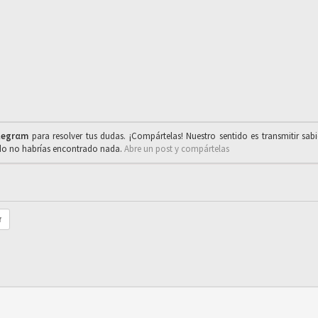
legrαm
para resolver tus dudas. ¡Compártelas! Nuestro sentido es transmitir sab
ado no habrías encontrado nada.
Abre un post y compártelas
r