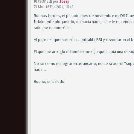
#30812
por
Josej
Mar, 16 Ene 2024, 15:49
Buenas tardes, el pasado mes de noviembre mi DS7 tuvo 
totalmente bloqueado, no hacía nada, ni se le encendía n
solo me encontré así.
Al parece "quemaron" la centralita BSI y reventaron el 
El que me arregló el bombín me dijo que había una olea
No se como no lograron arrancarlo, no se si por el "supe
nada....
Bueno, un saludo.