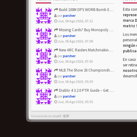
Esta co
Build 100M DPS WORB Bomb Elementalist Fast - Grab POE Curren...
represe
por
parsher
marca D
Jue, 06 Ago 2026, 07:12
matriz 
Missing Cards? Buy Monopoly Go Happy Harvest with Looney Tun...
Los mens
por
parsher
personal
Jue, 06 Ago 2026, 07:08
ningún 
New ARC Raiders Matchmaking Update: Stop Failed - Grab Bluep...
publica
por
parsher
En caso 
Jue, 06 Ago 2026, 07:03
ser reti
MLB The Show 26 Championship Series Update! Get Cheap & ...
nosotr
desarrol
por
parsher
Jue, 06 Ago 2026, 05:59
Diablo 4 3.2.0 PTR Guide – Get 8% Off Items Quickly to Test ...
por
parsher
Jue, 06 Ago 2026, 05:55
Funcionando con phpBB -