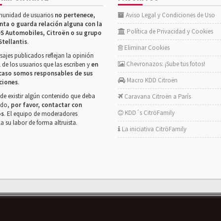
munidad de usuarios
no pertenece,
Aviso Legal y Condiciones de Uso
nta o guarda relación alguna con la
Política de Privacidad y Cookies
S Automobiles, Citroën o su grupo
Stellantis
.
Eliminar Cookies
ajes publicados reflejan la opinión
Chevronazos: ¡Sube tus fotos!
 de los usuarios que las escriben y
en
caso somos responsables de sus
Macro KDD Citroën
ciones
.
de existir algún contenido que deba
Caravana Citroën a París
rado,
por favor, contactar con
KDD´s CitröFamily
os
. El equipo de moderadores
la su labor de forma altruista.
La iniciativa CitröFamily