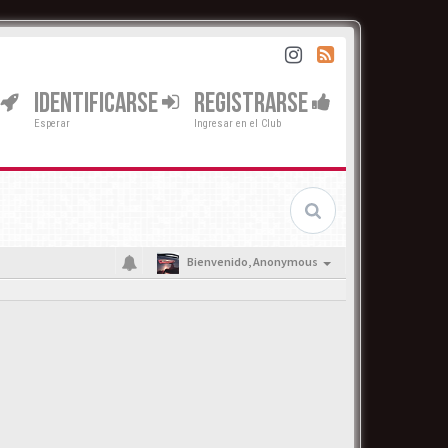
IDENTIFICARSE
REGISTRARSE
Esperar
Ingresar en el Club
Bienvenido,
Anonymous