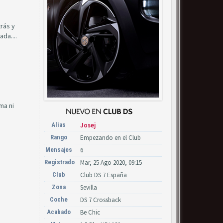
rás y
da....
ma ni
Alias
Josej
Rango
Empezando en el Club
Mensajes
6
Registrado
Mar, 25 Ago 2020, 09:15
Club
Club DS 7 España
Zona
Sevilla
Coche
DS 7 Crossback
Acabado
Be Chic