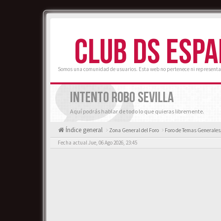
CLUB DS ESP
Somos una comunidad de usuarios. Esta web no pertenece ni representa
INTENTO ROBO SEVILLA
Aquí podrás hablar de todo lo que quieras libremente.
Índice general
Zona General del Foro
Foro de Temas Generales, 
Fecha actual Jue, 06 Ago 2026, 23:45