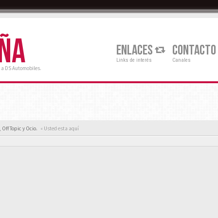
AÑA
ENLACES
CONTACTO
Links de interés
Canales
 a DS Automobiles.
Off Topic y Ocio.
« Usted esta aquí