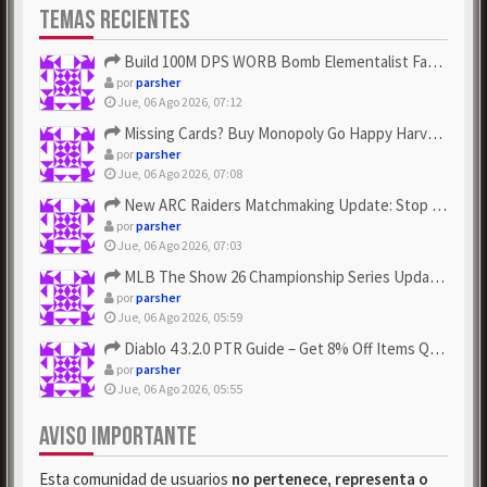
TEMAS RECIENTES
Build 100M DPS WORB Bomb Elementalist Fast - Grab POE Curren...
por
parsher
Jue, 06 Ago 2026, 07:12
Missing Cards? Buy Monopoly Go Happy Harvest with Looney Tun...
por
parsher
Jue, 06 Ago 2026, 07:08
New ARC Raiders Matchmaking Update: Stop Failed - Grab Bluep...
por
parsher
Jue, 06 Ago 2026, 07:03
MLB The Show 26 Championship Series Update! Get Cheap & ...
por
parsher
Jue, 06 Ago 2026, 05:59
Diablo 4 3.2.0 PTR Guide – Get 8% Off Items Quickly to Test ...
por
parsher
Jue, 06 Ago 2026, 05:55
AVISO IMPORTANTE
Esta comunidad de usuarios
no pertenece, representa o