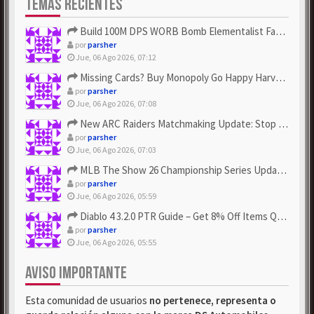
TEMAS RECIENTES
Build 100M DPS WORB Bomb Elementalist Fast - Grab POE Curren...
por
parsher
Jue, 06 Ago 2026, 07:12
Missing Cards? Buy Monopoly Go Happy Harvest with Looney Tun...
por
parsher
Jue, 06 Ago 2026, 07:08
New ARC Raiders Matchmaking Update: Stop Failed - Grab Bluep...
por
parsher
Jue, 06 Ago 2026, 07:03
MLB The Show 26 Championship Series Update! Get Cheap & ...
por
parsher
Jue, 06 Ago 2026, 05:59
Diablo 4 3.2.0 PTR Guide – Get 8% Off Items Quickly to Test ...
por
parsher
Jue, 06 Ago 2026, 05:55
AVISO IMPORTANTE
Esta comunidad de usuarios
no pertenece, representa o