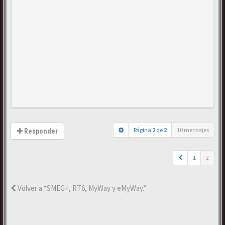
Página
2
de
2
10 mensajes
Responder
1
2
Volver a “SMEG+, RT6, MyWay y eMyWay.”