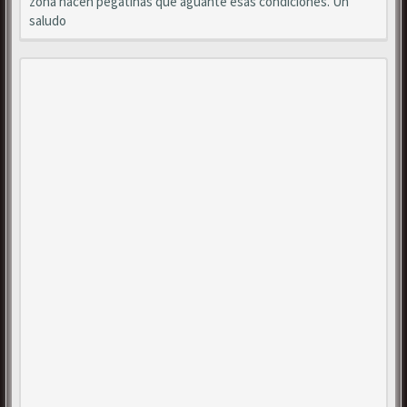
zona hacen pegatinas que aguante esas condiciones. Un
saludo