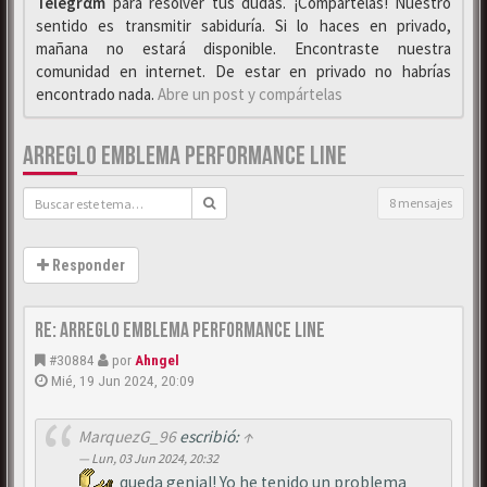
Telegrαm
para resolver tus dudas. ¡Compártelas! Nuestro
sentido es transmitir sabiduría. Si lo haces en privado,
mañana no estará disponible. Encontraste nuestra
comunidad en internet. De estar en privado no habrías
encontrado nada.
Abre un post y compártelas
ARREGLO EMBLEMA PERFORMANCE LINE
8 mensajes
Responder
Re: Arreglo emblema Performance Line
#30884
por
Ahngel
Mié, 19 Jun 2024, 20:09
MarquezG_96
escribió:
↑
Lun, 03 Jun 2024, 20:32
queda genial! Yo he tenido un problema