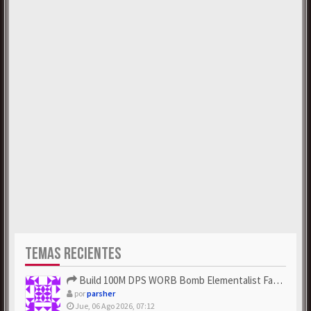
TEMAS RECIENTES
Build 100M DPS WORB Bomb Elementalist Fast - Grab POE Curren...
por
parsher
Jue, 06 Ago 2026, 07:12