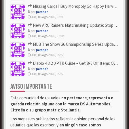
Missing Cards? Buy Monopoly Go Happy Harvest with Looney Tun...
por
parsher
Jue, 06 Ago 2026, 07:08
New ARC Raiders Matchmaking Update: Stop Failed - Grab Bluep...
por
parsher
Jue, 06 Ago 2026, 07:03
MLB The Show 26 Championship Series Update! Get Cheap & ...
por
parsher
Jue, 06 Ago 2026, 05:59
Diablo 4 3.2.0 PTR Guide – Get 8% Off Items Quickly to Test ...
por
parsher
Jue, 06 Ago 2026, 05:55
AVISO IMPORTANTE
Esta comunidad de usuarios
no pertenece, representa o
guarda relación alguna con la marca DS Automobiles,
Citroën o su grupo matriz Stellantis
.
Los mensajes publicados reflejan la opinión personal de los
usuarios que las escriben y
en ningún caso somos