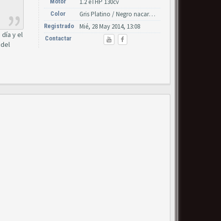
Motor
1.2 eTHP 130cv
Color
Gris Platino / Negro nacarado
Registrado
Mié, 28 May 2014, 13:08
día y el
Contactar
 del