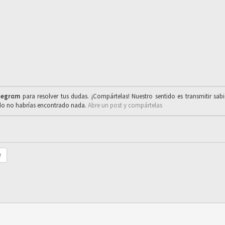
legrαm
para resolver tus dudas. ¡Compártelas! Nuestro sentido es transmitir sab
ado no habrías encontrado nada.
Abre un post y compártelas
r