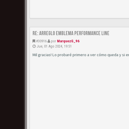
Re: Arreglo emblema Performance Line
#30916
por
MarquezG_96
Jue, 01 Ago 2024, 19:51
Mil gracias! Lo probaré primero a ver cómo queda y si 