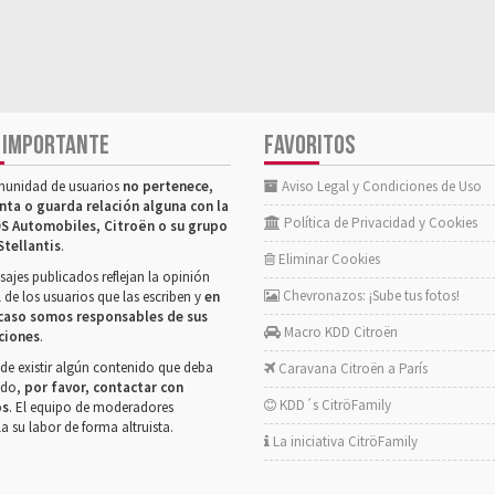
 IMPORTANTE
FAVORITOS
munidad de usuarios
no pertenece,
Aviso Legal y Condiciones de Uso
nta o guarda relación alguna con la
Política de Privacidad y Cookies
S Automobiles, Citroën o su grupo
Stellantis
.
Eliminar Cookies
ajes publicados reflejan la opinión
Chevronazos: ¡Sube tus fotos!
 de los usuarios que las escriben y
en
caso somos responsables de sus
Macro KDD Citroën
ciones
.
de existir algún contenido que deba
Caravana Citroën a París
rado,
por favor, contactar con
KDD´s CitröFamily
os
. El equipo de moderadores
la su labor de forma altruista.
La iniciativa CitröFamily