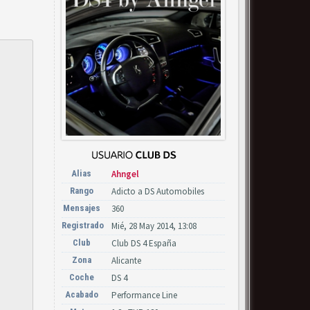
Alias
Ahngel
Rango
Adicto a DS Automobiles
Mensajes
360
Registrado
Mié, 28 May 2014, 13:08
Club
Club DS 4 España
Zona
Alicante
Coche
DS 4
Acabado
Performance Line