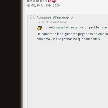
#30884
por
Ahngel
Mié, 19 Jun 2024, 20:09
MarquezG_96
escribió:
↑
Lun, 03 Jun 2024, 20:32
queda genial! Yo he tenido un problema pare
He comprado las siguientes pegatinas en Amazon
emblema y las pegatinas no quedarían bien: