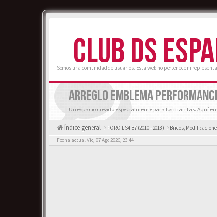
CLUB DS ESP
Somos una comunidad de usuarios. Esta web no pertenece ni representa
ARREGLO EMBLEMA PERFORMANCE
Un espacio creado especialmente para los manitas. Aquí enc
Índice general
FORO DS4 B7 (2010 - 2018)
Bricos, Modificacione
Fecha actual Vie, 07 Ago 2026, 23:44