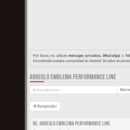
Por favor, no utilices
mensajes privados
,
WhαtsApp
o
Te
Encontraste nuestra comunidad en internet. De estar en priv
ARREGLO EMBLEMA PERFORMANCE LINE
Busca
Responder
Re: Arreglo emblema Performance Line