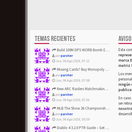
TEMAS RECIENTES
AVISO
Esta co
Build 100M DPS WORB Bomb Elementalist Fast - Grab POE Curren...
represe
por
parsher
marca D
Jue, 06 Ago 2026, 07:12
matriz 
Missing Cards? Buy Monopoly Go Happy Harvest with Looney Tun...
Los mens
por
parsher
personal
Jue, 06 Ago 2026, 07:08
ningún 
New ARC Raiders Matchmaking Update: Stop Failed - Grab Bluep...
publica
por
parsher
En caso 
Jue, 06 Ago 2026, 07:03
ser reti
MLB The Show 26 Championship Series Update! Get Cheap & ...
nosotr
desarrol
por
parsher
Jue, 06 Ago 2026, 05:59
Diablo 4 3.2.0 PTR Guide – Get 8% Off Items Quickly to Test ...