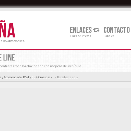
AÑA
ENLACES
CONTACTO
Links de interés
Canales
 a DS Automobiles.
 LINE
ontrarás todo lo relacionado con mejoras del vehículo.
s y Accesorios del DS 4 y DS 4 Crossback.
« Usted esta aquí