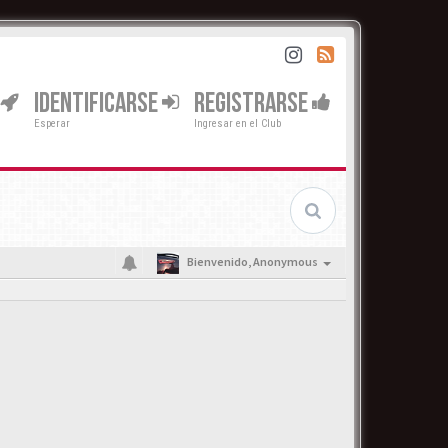
IDENTIFICARSE
REGISTRARSE
Esperar
Ingresar en el Club
Bienvenido,
Anonymous