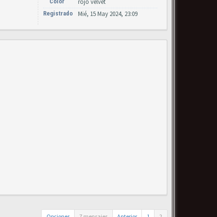
Color
rojo velvet
Registrado
Mié, 15 May 2024, 23:09
Opciones
7 mensajes
Anterior
1
2