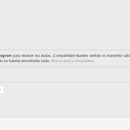
legrαm
para resolver tus dudas. ¡Compártelas! Nuestro sentido es transmitir sab
ado no habrías encontrado nada.
Abre un post y compártelas
r