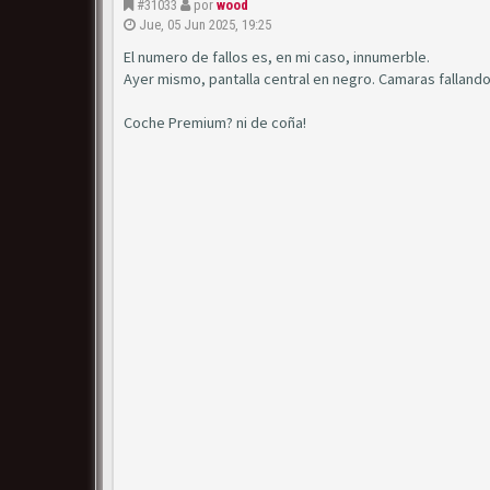
#31033
por
wood
Jue, 05 Jun 2025, 19:25
El numero de fallos es, en mi caso, innumerble.
Ayer mismo, pantalla central en negro. Camaras fallando
Coche Premium? ni de coña!