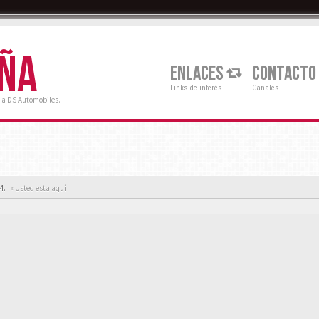
AÑA
ENLACES
CONTACTO
Links de interés
Canales
 a DS Automobiles.
4.
« Usted esta aquí