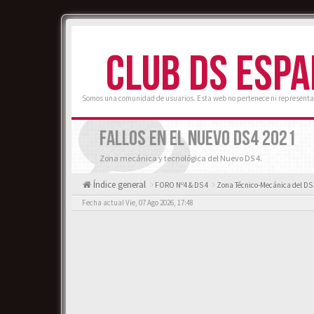
CLUB DS ESP
Somos una comunidad de usuarios. Esta web no pertenece ni representa
FALLOS EN EL NUEVO DS4 2021
Zona mecánica y tecnológica del Nuevo DS 4.
Índice general
FORO Nº4 & DS 4
Zona Técnico-Mecánica del DS 
Fecha actual Vie, 07 Ago 2026, 17:48