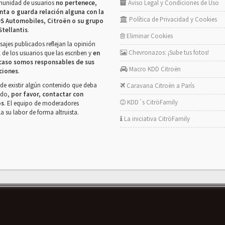
munidad de usuarios
no pertenece,
Aviso Legal y Condiciones de Uso
nta o guarda relación alguna con la
Política de Privacidad y Cookies
S Automobiles, Citroën o su grupo
Stellantis
.
Eliminar Cookies
ajes publicados reflejan la opinión
Chevronazos: ¡Sube tus fotos!
 de los usuarios que las escriben y
en
caso somos responsables de sus
Macro KDD Citroën
ciones
.
de existir algún contenido que deba
Caravana Citroën a París
rado,
por favor, contactar con
KDD´s CitröFamily
os
. El equipo de moderadores
la su labor de forma altruista.
La iniciativa CitröFamily