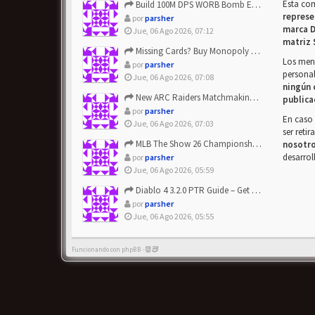
Esta co
Build 100M DPS WORB Bomb Elementalist Fast - Grab POE Curren...
represe
por
parsher
marca D
Jue, 06 Ago 2026, 07:12
matriz 
Missing Cards? Buy Monopoly Go Happy Harvest with Looney Tun...
Los mens
por
parsher
personal
Jue, 06 Ago 2026, 07:08
ningún 
New ARC Raiders Matchmaking Update: Stop Failed - Grab Bluep...
publica
por
parsher
En caso 
Jue, 06 Ago 2026, 07:03
ser reti
MLB The Show 26 Championship Series Update! Get Cheap & ...
nosotr
desarrol
por
parsher
Jue, 06 Ago 2026, 05:59
Diablo 4 3.2.0 PTR Guide – Get 8% Off Items Quickly to Test ...
por
parsher
Jue, 06 Ago 2026, 05:55
Funcionando con phpBB -