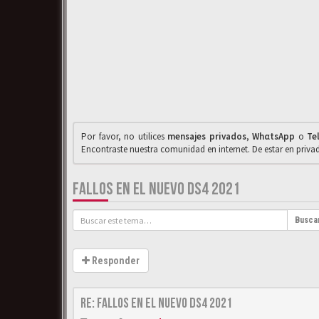
Por favor, no utilices
mensajes privados
,
WhαtsApp
o
Te
Encontraste nuestra comunidad en internet. De estar en priv
FALLOS EN EL NUEVO DS4 2021
Busca
Responder
Re: Fallos en el nuevo DS4 2021