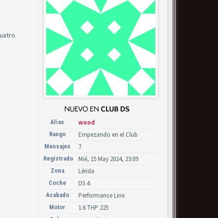
uatro.
Alias
wood
Rango
Empezando en el Club
Mensajes
7
Registrado
Mié, 15 May 2024, 23:09
Zona
Lérida
Coche
DS 4
Acabado
Performance Line
Motor
1.6 THP 225