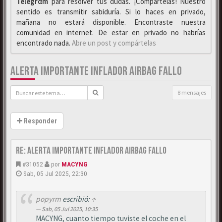
Telegrαm
para resolver tus dudas. ¡Compártelas! Nuestro
sentido es transmitir sabiduría. Si lo haces en privado,
mañana no estará disponible. Encontraste nuestra
comunidad en internet. De estar en privado no habrías
encontrado nada.
Abre un post y compártelas
ALERTA IMPORTANTE INFLADOR AIRBAG FALLO
8 mensajes
Responder
Re: Alerta importante inflador airbag fallo
#31052
por
MACYNG
Sab, 05 Jul 2025, 22:30
popyrm
escribió:
↑
Sab, 05 Jul 2025, 10:35
MACYNG, cuanto tiempo tuviste el coche en el