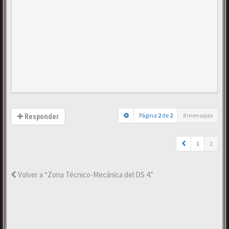
Página
2
de
2
8 mensajes
Responder
1
2
Volver a “Zona Técnico-Mecánica del DS 4.”