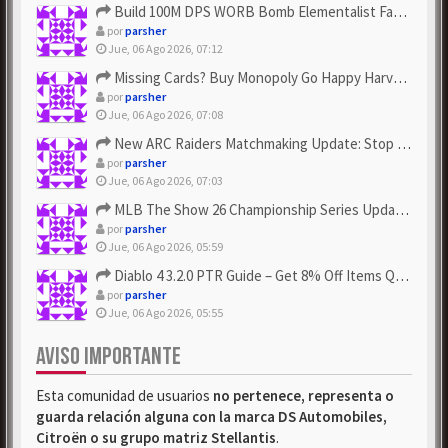
Build 100M DPS WORB Bomb Elementalist Fast - Grab POE Curren...
por
parsher
Jue, 06 Ago 2026, 07:12
Missing Cards? Buy Monopoly Go Happy Harvest with Looney Tun...
por
parsher
Jue, 06 Ago 2026, 07:08
New ARC Raiders Matchmaking Update: Stop Failed - Grab Bluep...
por
parsher
Jue, 06 Ago 2026, 07:03
MLB The Show 26 Championship Series Update! Get Cheap & ...
por
parsher
Jue, 06 Ago 2026, 05:59
Diablo 4 3.2.0 PTR Guide – Get 8% Off Items Quickly to Test ...
por
parsher
Jue, 06 Ago 2026, 05:55
AVISO IMPORTANTE
Esta comunidad de usuarios
no pertenece, representa o
guarda relación alguna con la marca DS Automobiles,
Citroën o su grupo matriz Stellantis
.