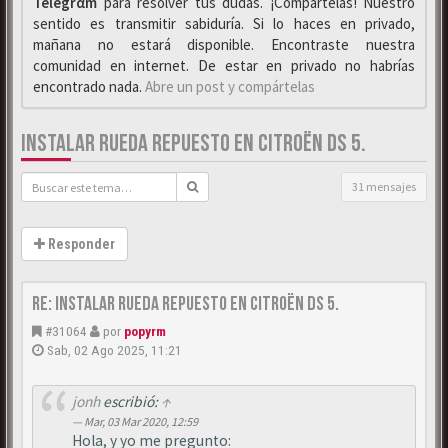
Telegrαm
para resolver tus dudas. ¡Compártelas! Nuestro
sentido es transmitir sabiduría. Si lo haces en privado,
mañana no estará disponible. Encontraste nuestra
comunidad en internet. De estar en privado no habrías
encontrado nada.
Abre un post y compártelas
INSTALAR RUEDA REPUESTO EN CITROËN DS 5.
31 mensajes
Responder
Re: Instalar Rueda Repuesto en Citroën DS 5.
#31064
por
popyrm
Sab, 02 Ago 2025, 11:21
jonh
escribió:
↑
Mar, 03 Mar 2020, 12:59
Hola, y yo me pregunto: