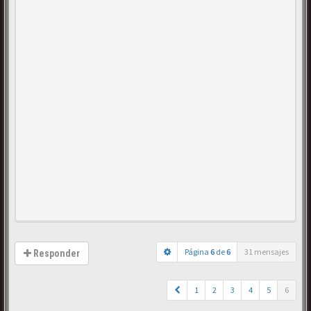
Página
6
de
6
31 mensajes
Responder
1
2
3
4
5
6