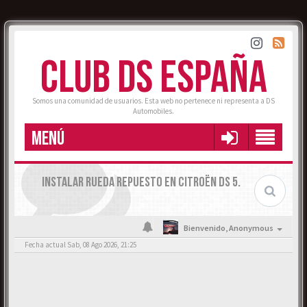
CLUB DS ESPAÑA
Somos una comunidad de usuarios. Esta web no pertenece ni representa a DS
Automobiles.
MENÚ
INSTALAR RUEDA REPUESTO EN CITROËN DS 5.
Bienvenido,
Anonymous
Fecha actual Sab, 08 Ago 2026, 21:25