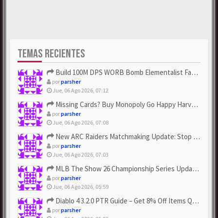
TEMAS RECIENTES
Build 100M DPS WORB Bomb Elementalist Fast - Grab POE Curren...
por
parsher
Jue, 06 Ago 2026, 07:12
Missing Cards? Buy Monopoly Go Happy Harvest with Looney Tun...
por
parsher
Jue, 06 Ago 2026, 07:08
New ARC Raiders Matchmaking Update: Stop Failed - Grab Bluep...
por
parsher
Jue, 06 Ago 2026, 07:03
MLB The Show 26 Championship Series Update! Get Cheap & ...
por
parsher
Jue, 06 Ago 2026, 05:59
Diablo 4 3.2.0 PTR Guide – Get 8% Off Items Quickly to Test ...
por
parsher