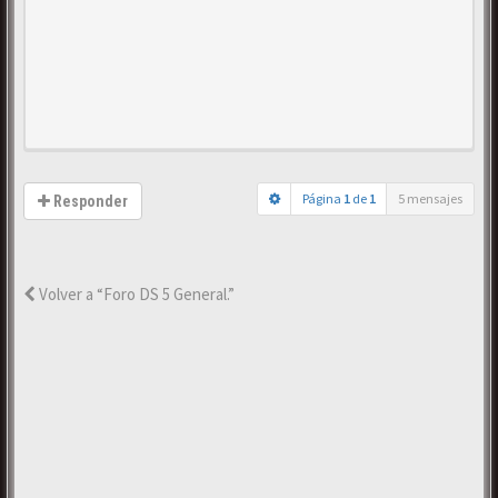
Página
1
de
1
5 mensajes
Responder
Volver a “Foro DS 5 General.”