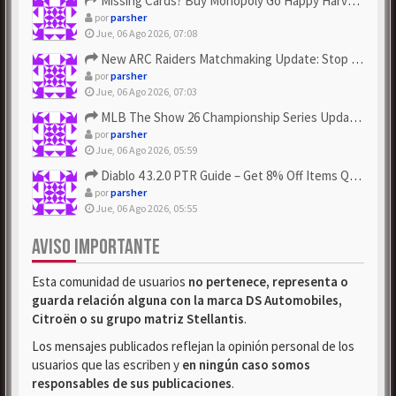
Missing Cards? Buy Monopoly Go Happy Harvest with Looney Tun...
por
parsher
Jue, 06 Ago 2026, 07:08
New ARC Raiders Matchmaking Update: Stop Failed - Grab Bluep...
por
parsher
Jue, 06 Ago 2026, 07:03
MLB The Show 26 Championship Series Update! Get Cheap & ...
por
parsher
Jue, 06 Ago 2026, 05:59
Diablo 4 3.2.0 PTR Guide – Get 8% Off Items Quickly to Test ...
por
parsher
Jue, 06 Ago 2026, 05:55
AVISO IMPORTANTE
Esta comunidad de usuarios
no pertenece, representa o
guarda relación alguna con la marca DS Automobiles,
Citroën o su grupo matriz Stellantis
.
Los mensajes publicados reflejan la opinión personal de los
usuarios que las escriben y
en ningún caso somos
responsables de sus publicaciones
.