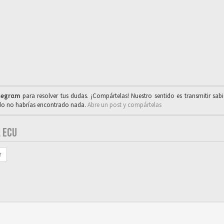
legrαm
para resolver tus dudas. ¡Compártelas! Nuestro sentido es transmitir sab
ado no habrías encontrado nada.
Abre un post y compártelas
 ECU
r