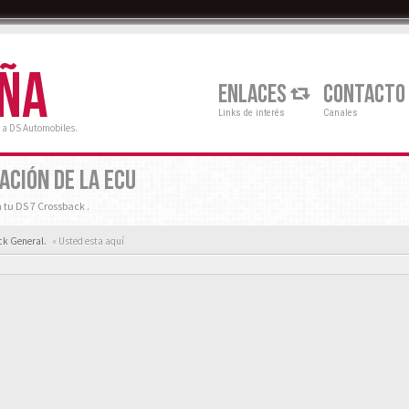
AÑA
ENLACES
CONTACTO
Links de interés
Canales
 a DS Automobiles.
ACIÓN DE LA ECU
 tu DS 7 Crossback .
ck General.
« Usted esta aquí