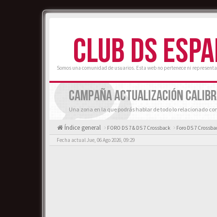
CLUB DS ESP
Somos una comunidad de usuarios. Esta web no pertenece ni representa
CAMPAÑA ACTUALIZACIÓN CALIBR
Una zona en la que podrás hablar de todo lo relacionado con
Índice general
FORO DS 7 & DS 7 Crossback
Foro DS 7 Crossba
Fecha actual Jue, 06 Ago 2026, 09:29