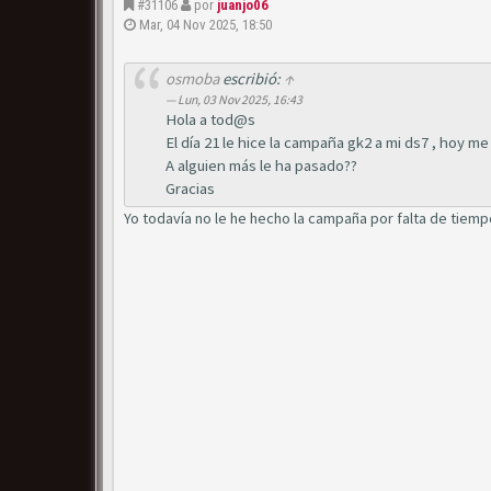
#31106
por
juanjo06
Mar, 04 Nov 2025, 18:50
osmoba
escribió:
↑
Lun, 03 Nov 2025, 16:43
Hola a tod@s
El día 21 le hice la campaña gk2 a mi ds7 , hoy me 
A alguien más le ha pasado??
Gracias
Yo todavía no le he hecho la campaña por falta de tiempo.