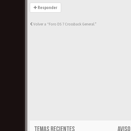
Responder
Volver a “Foro DS 7 Crossback General.”
TEMAS RECIENTES
AVISO