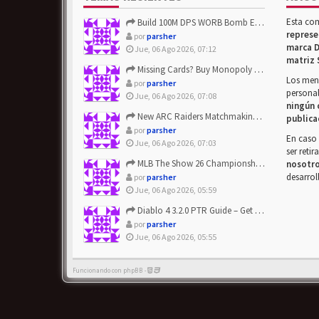
Esta co
Build 100M DPS WORB Bomb Elementalist Fast - Grab POE Curren...
represe
por
parsher
marca D
Jue, 06 Ago 2026, 07:12
matriz 
Missing Cards? Buy Monopoly Go Happy Harvest with Looney Tun...
Los mens
por
parsher
personal
Jue, 06 Ago 2026, 07:08
ningún 
New ARC Raiders Matchmaking Update: Stop Failed - Grab Bluep...
publica
por
parsher
En caso 
Jue, 06 Ago 2026, 07:03
ser reti
MLB The Show 26 Championship Series Update! Get Cheap & ...
nosotr
desarrol
por
parsher
Jue, 06 Ago 2026, 05:59
Diablo 4 3.2.0 PTR Guide – Get 8% Off Items Quickly to Test ...
por
parsher
Jue, 06 Ago 2026, 05:55
Funcionando con phpBB -