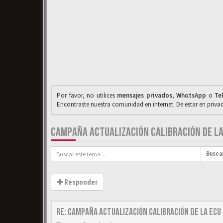
Por favor, no utilices
mensajes privados
,
WhαtsApp
o
Te
Encontraste nuestra comunidad en internet. De estar en priv
CAMPAÑA ACTUALIZACIÓN CALIBRACIÓN DE LA
Busca
Responder
Re: Campaña actualización calibración de la ECU