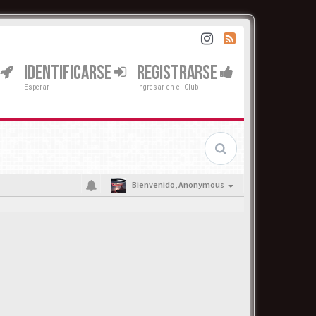
IDENTIFICARSE
REGISTRARSE
Esperar
Ingresar en el Club
Bienvenido,
Anonymous