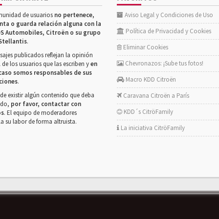
munidad de usuarios
no pertenece,
Aviso Legal y Condiciones de Uso
nta o guarda relación alguna con la
Política de Privacidad y Cookies
S Automobiles, Citroën o su grupo
Stellantis
.
Eliminar Cookies
ajes publicados reflejan la opinión
Chevronazos: ¡Sube tus fotos!
 de los usuarios que las escriben y
en
caso somos responsables de sus
Macro KDD Citroën
ciones
.
de existir algún contenido que deba
Caravana Citroën a París
rado,
por favor, contactar con
KDD´s CitröFamily
os
. El equipo de moderadores
la su labor de forma altruista.
La iniciativa CitröFamily