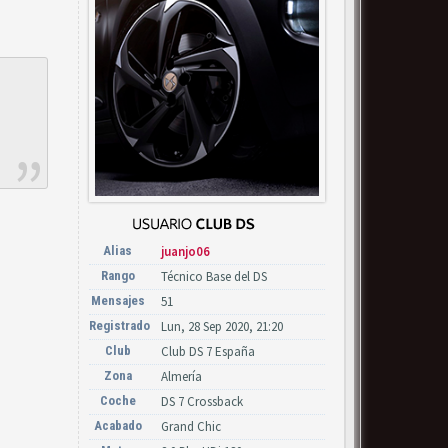
Alias
juanjo06
Rango
Técnico Base del DS
Mensajes
51
Registrado
Lun, 28 Sep 2020, 21:20
Club
Club DS 7 España
Zona
Almería
Coche
DS 7 Crossback
Acabado
Grand Chic