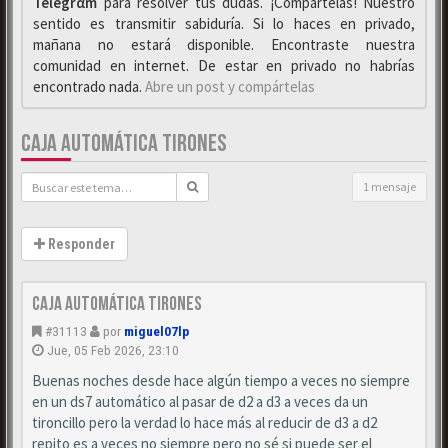
Telegrαm
para resolver tus dudas. ¡Compártelas! Nuestro
sentido es transmitir sabiduría. Si lo haces en privado,
mañana no estará disponible. Encontraste nuestra
comunidad en internet. De estar en privado no habrías
encontrado nada.
Abre un post y compártelas
CAJA AUTOMÁTICA TIRONES
1 mensaje
Responder
Caja automática tirones
#31113
por
miguel07lp
Jue, 05 Feb 2026, 23:10
Buenas noches desde hace algún tiempo a veces no siempre
en un ds7 automático al pasar de d2 a d3 a veces da un
tironcillo pero la verdad lo hace más al reducir de d3 a d2
repito es a veces no siempre pero no sé si puede ser el