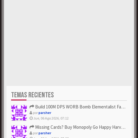
TEMAS RECIENTES
Build 100M DPS WORB Bomb Elementalist Fast - Grab POE Curren...
por
parsher
Jue, 06 Ago 2026, 07:12
Missing Cards? Buy Monopoly Go Happy Harvest with Looney Tun...
por
parsher