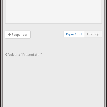
Página
1
de
1
1 mensaje
Responder
Volver a “Preséntate!”