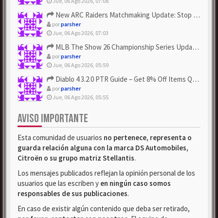
Jue, 06 Ago 2026, 07:08
New ARC Raiders Matchmaking Update: Stop Failed - Grab Bluep...
por
parsher
Jue, 06 Ago 2026, 07:03
MLB The Show 26 Championship Series Update! Get Cheap & ...
por
parsher
Jue, 06 Ago 2026, 05:59
Diablo 4 3.2.0 PTR Guide – Get 8% Off Items Quickly to Test ...
por
parsher
Jue, 06 Ago 2026, 05:55
AVISO IMPORTANTE
Esta comunidad de usuarios
no pertenece, representa o
guarda relación alguna con la marca DS Automobiles,
Citroën o su grupo matriz Stellantis
.
Los mensajes publicados reflejan la opinión personal de los
usuarios que las escriben y
en ningún caso somos
responsables de sus publicaciones
.
En caso de existir algún contenido que deba ser retirado,