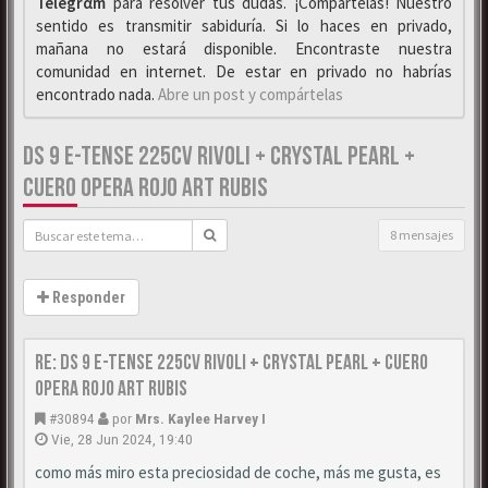
Telegrαm
para resolver tus dudas. ¡Compártelas! Nuestro
sentido es transmitir sabiduría. Si lo haces en privado,
mañana no estará disponible. Encontraste nuestra
comunidad en internet. De estar en privado no habrías
encontrado nada.
Abre un post y compártelas
DS 9 E-TENSE 225CV RIVOLI + CRYSTAL PEARL +
CUERO OPERA ROJO ART RUBIS
8 mensajes
Responder
Re: DS 9 E-Tense 225cv Rivoli + Crystal Pearl + Cuero
Opera Rojo Art Rubis
#30894
por
Mrs. Kaylee Harvey I
Vie, 28 Jun 2024, 19:40
como más miro esta preciosidad de coche, más me gusta, es