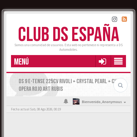
CLUB DS ESPAÑA
Somos una comunidad de usuarios. Esta web no pertenece ni representa a DS
Automobiles.
MENÚ
DS 9 E-TENSE 225CV RIVOLI + CRYSTAL PEARL + CUERO
OPERA ROJO ART RUBIS
Bienvenido,
Anonymous
Fecha actual Sab, 08 Ago 2026, 00:19