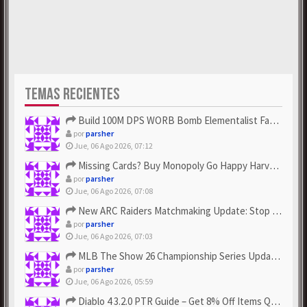
TEMAS RECIENTES
Build 100M DPS WORB Bomb Elementalist Fast - Grab POE Curren...
por
parsher
Jue, 06 Ago 2026, 07:12
Missing Cards? Buy Monopoly Go Happy Harvest with Looney Tun...
por
parsher
Jue, 06 Ago 2026, 07:08
New ARC Raiders Matchmaking Update: Stop Failed - Grab Bluep...
por
parsher
Jue, 06 Ago 2026, 07:03
MLB The Show 26 Championship Series Update! Get Cheap & ...
por
parsher
Jue, 06 Ago 2026, 05:59
Diablo 4 3.2.0 PTR Guide – Get 8% Off Items Quickly to Test ...