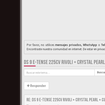
Por favor, no utilices
mensajes privados
,
WhαtsApp
o
Te
Encontraste nuestra comunidad en internet. De estar en priv
DS 9 E-TENSE 225CV RIVOLI + CRYSTAL PEARL
Busca
Responder
Re: DS 9 E-Tense 225cv Rivoli + Crystal Pearl + C