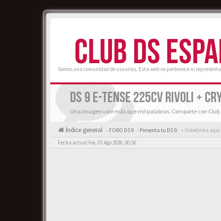
CLUB DS ESP
Somos una comunidad de usuarios. Esta web no pertenece ni representa
DS 9 E-TENSE 225CV RIVOLI + CR
Una imagen vale más que mil palabras. Comparte con Club D
Índice general
FORO DS 9
Presenta tu DS 9.
« Usted esta aquí
Fecha actual Vie, 07 Ago 2026, 00:56