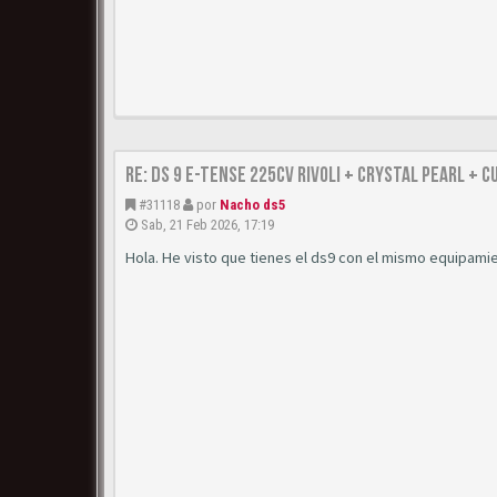
Re: DS 9 E-Tense 225cv Rivoli + Crystal Pearl + C
#31118
por
Nacho ds5
Sab, 21 Feb 2026, 17:19
Hola. He visto que tienes el ds9 con el mismo equipami