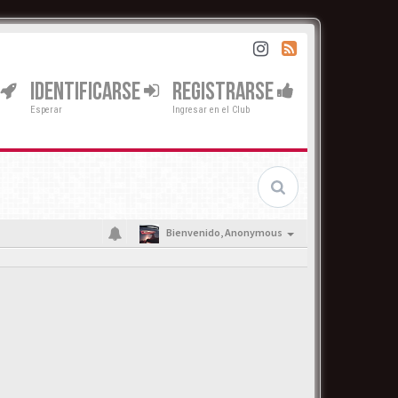
IDENTIFICARSE
REGISTRARSE
Esperar
Ingresar en el Club
Bienvenido,
Anonymous