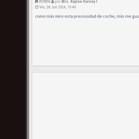
#30894
por
Mrs. Kaylee Harvey I
Vie, 28 Jun 2024, 19:40
como más miro esta preciosidad de coche, más me gus