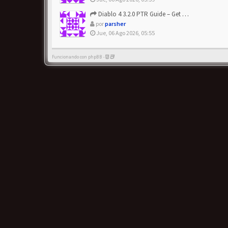
Diablo 4 3.2.0 PTR Guide – Get 8% Off Items Quickly to Test ...
por
parsher
Jue, 06 Ago 2026, 05:55
Funcionando con phpBB -