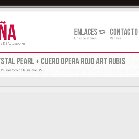
AÑA
ENLACES
CONTACTO
Links de interés
Canales
 a DS Automobiles.
YSTAL PEARL + CUERO OPERA ROJO ART RUBIS
S una foto de tu nuevo DS 9.