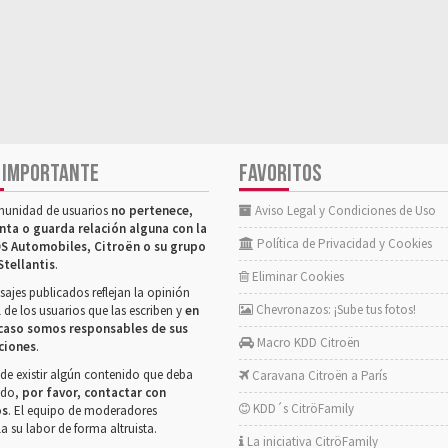
 IMPORTANTE
FAVORITOS
munidad de usuarios
no pertenece,
Aviso Legal y Condiciones de Uso
nta o guarda relación alguna con la
Política de Privacidad y Cookies
S Automobiles, Citroën o su grupo
Stellantis
.
Eliminar Cookies
ajes publicados reflejan la opinión
Chevronazos: ¡Sube tus fotos!
 de los usuarios que las escriben y
en
caso somos responsables de sus
Macro KDD Citroën
ciones
.
de existir algún contenido que deba
Caravana Citroën a París
rado,
por favor, contactar con
KDD´s CitröFamily
os
. El equipo de moderadores
la su labor de forma altruista.
La iniciativa CitröFamily