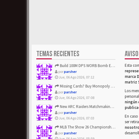
TEMAS RECIENTES
AVISO
Esta co
Build 100M DPS WORB Bomb Elementalist Fast - Grab POE Curren...
represe
por
parsher
marca D
Jue, 06 Ago 2026, 07:12
matriz 
Missing Cards? Buy Monopoly Go Happy Harvest with Looney Tun...
Los mens
por
parsher
personal
Jue, 06 Ago 2026, 07:08
ningún 
New ARC Raiders Matchmaking Update: Stop Failed - Grab Bluep...
publica
por
parsher
En caso 
Jue, 06 Ago 2026, 07:03
ser reti
MLB The Show 26 Championship Series Update! Get Cheap & ...
nosotr
desarrol
por
parsher
Jue, 06 Ago 2026, 05:59