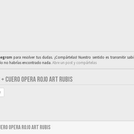
legrαm
para resolver tus dudas. ¡Compártelas! Nuestro sentido es transmitir sab
ado no habrías encontrado nada.
Abre un post y compártelas
 + CUERO OPERA ROJO ART RUBIS
r
uero Opera Rojo Art Rubis