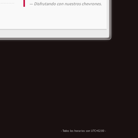
Disfrutando con nuestros chevrones.
- Todos los horarios son
UTC+02:00
-