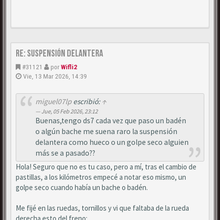
Re: Suspensión delantera
#31121
por
Wifli2
Vie, 13 Mar 2026, 14:39
miguel07lp
escribió:
↑
Jue, 05 Feb 2026, 23:12
Buenas,tengo ds7 cada vez que paso un badén
o algún bache me suena raro la suspensión
delantera como hueco o un golpe seco alguien
más se a pasado??
Hola! Seguro que no es tu caso, pero a mí, tras el cambio de
pastillas, a los kilómetros empecé a notar eso mismo, un
golpe seco cuando había un bache o badén.
Me fijé en las ruedas, tornillos y vi que faltaba de la rueda
derecha esto del freno: