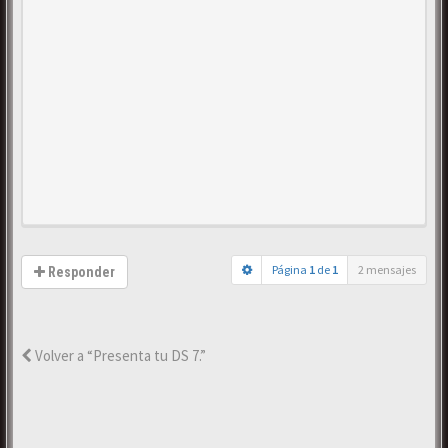
Página
1
de
1
2 mensajes
Responder
Volver a “Presenta tu DS 7.”