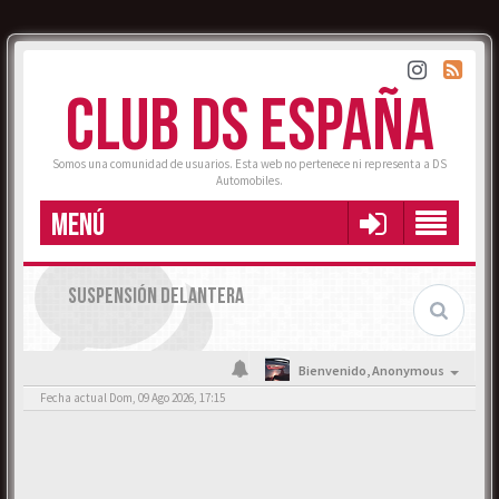
CLUB DS ESPAÑA
Somos una comunidad de usuarios. Esta web no pertenece ni representa a DS
Automobiles.
MENÚ
SUSPENSIÓN DELANTERA
Bienvenido,
Anonymous
Fecha actual Dom, 09 Ago 2026, 17:15