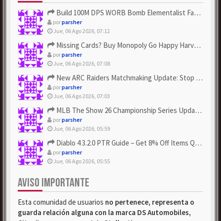
Build 100M DPS WORB Bomb Elementalist Fast - Grab POE Curren...
por
parsher
Jue, 06 Ago 2026, 07:12
Missing Cards? Buy Monopoly Go Happy Harvest with Looney Tun...
por
parsher
Jue, 06 Ago 2026, 07:08
New ARC Raiders Matchmaking Update: Stop Failed - Grab Bluep...
por
parsher
Jue, 06 Ago 2026, 07:03
MLB The Show 26 Championship Series Update! Get Cheap & ...
por
parsher
Jue, 06 Ago 2026, 05:59
Diablo 4 3.2.0 PTR Guide – Get 8% Off Items Quickly to Test ...
por
parsher
Jue, 06 Ago 2026, 05:55
AVISO IMPORTANTE
Esta comunidad de usuarios
no pertenece, representa o
guarda relación alguna con la marca DS Automobiles,