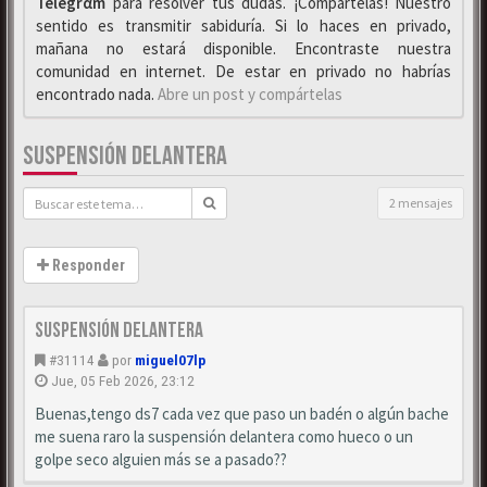
Telegrαm
para resolver tus dudas. ¡Compártelas! Nuestro
sentido es transmitir sabiduría. Si lo haces en privado,
mañana no estará disponible. Encontraste nuestra
comunidad en internet. De estar en privado no habrías
encontrado nada.
Abre un post y compártelas
SUSPENSIÓN DELANTERA
2 mensajes
Responder
Suspensión delantera
#31114
por
miguel07lp
Jue, 05 Feb 2026, 23:12
Buenas,tengo ds7 cada vez que paso un badén o algún bache
me suena raro la suspensión delantera como hueco o un
golpe seco alguien más se a pasado??