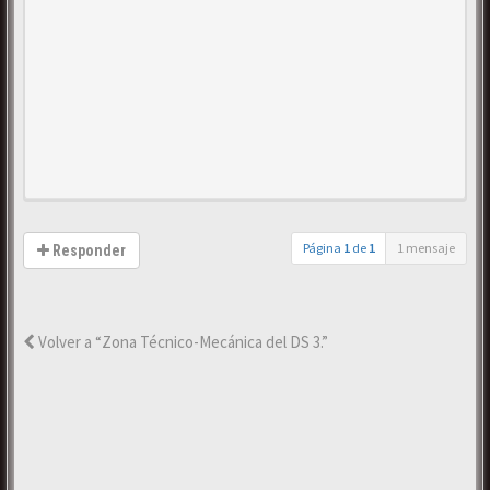
Página
1
de
1
1 mensaje
Responder
Volver a “Zona Técnico-Mecánica del DS 3.”