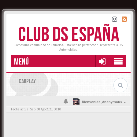
CLUB DS ESPAÑA
Somos una comunidad de usuarios. Esta web no pertenece ni representa a DS
Automobiles.
MENÚ
CARPLAY
Bienvenido,
Anonymous
Fecha actual Sab, 08 Ago 2026, 00:10