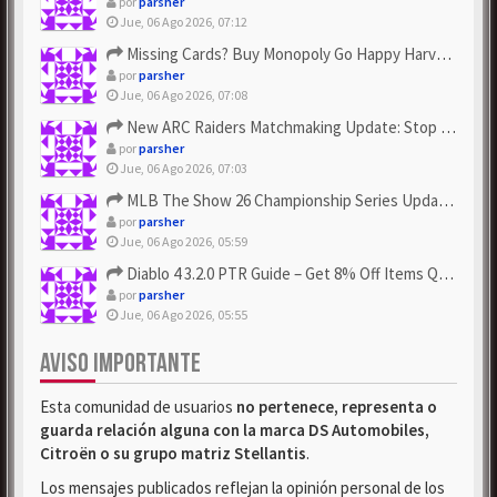
por
parsher
Jue, 06 Ago 2026, 07:12
Missing Cards? Buy Monopoly Go Happy Harvest with Looney Tun...
por
parsher
Jue, 06 Ago 2026, 07:08
New ARC Raiders Matchmaking Update: Stop Failed - Grab Bluep...
por
parsher
Jue, 06 Ago 2026, 07:03
MLB The Show 26 Championship Series Update! Get Cheap & ...
por
parsher
Jue, 06 Ago 2026, 05:59
Diablo 4 3.2.0 PTR Guide – Get 8% Off Items Quickly to Test ...
por
parsher
Jue, 06 Ago 2026, 05:55
AVISO IMPORTANTE
Esta comunidad de usuarios
no pertenece, representa o
guarda relación alguna con la marca DS Automobiles,
Citroën o su grupo matriz Stellantis
.
Los mensajes publicados reflejan la opinión personal de los