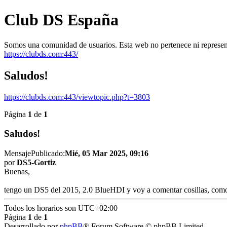
Club DS España
Somos una comunidad de usuarios. Esta web no pertenece ni represe
https://clubds.com:443/
Saludos!
https://clubds.com:443/viewtopic.php?t=3803
Página
1
de
1
Saludos!
Mensaje
Publicado:
Mié, 05 Mar 2025, 09:16
por
DS5-Gortiz
Buenas,
tengo un DS5 del 2015, 2.0 BlueHDI y voy a comentar cosillas, como 
Todos los horarios son
UTC+02:00
Página
1
de
1
Desarrollado por
phpBB
® Forum Software © phpBB Limited