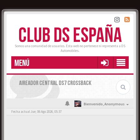
CLUB DS ESPAÑA
Somos una comunidad de usuarios. Esta web no pertenece ni representa a DS
Automobiles.
MENÚ
AIREADOR CENTRAL DS7 CROSSBACK
Bienvenido,
Anonymous
Fecha actual Jue, 06 Ago 2026, 05:37