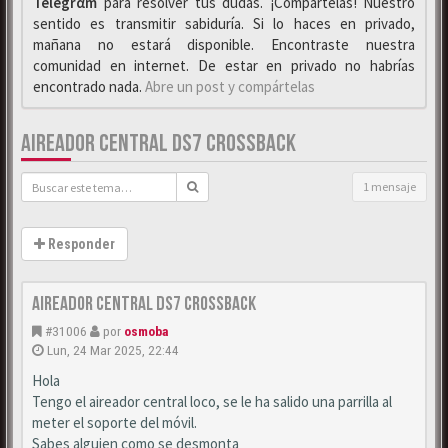
Telegrαm
para resolver tus dudas. ¡Compártelas! Nuestro
sentido es transmitir sabiduría. Si lo haces en privado,
mañana no estará disponible. Encontraste nuestra
comunidad en internet. De estar en privado no habrías
encontrado nada.
Abre un post y compártelas
AIREADOR CENTRAL DS7 CROSSBACK
1 mensaje
Responder
Aireador central DS7 crossback
#31006
por
osmoba
Lun, 24 Mar 2025, 22:44
Hola
Tengo el aireador central loco, se le ha salido una parrilla al
meter el soporte del móvil.
Sabes alguien como se desmonta