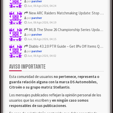
por
parsher
Jue, 06 Ago 2026, 04:24
New ARC Raiders Matchmaking Update: Stop Failed - Grab Bluep...
por
parsher
Jue, 06 Ago 2026, 04:19
MLB The Show 26 Championship Series Update! Get Cheap & ...
por
parsher
Jue, 06 Ago 2026, 04:15
Diablo 4 3.2.0 PTR Guide – Get 8% Off Items Quickly to Test ...
por
parsher
Jue, 06 Ago 2026, 04:02
AVISO IMPORTANTE
Esta comunidad de usuarios
no pertenece, representa o
guarda relación alguna con la marca DS Automobiles,
Citroën o su grupo matriz Stellantis
.
Los mensajes publicados reflejan la opinión personal de los
usuarios que las escriben y
en ningún caso somos
responsables de sus publicaciones
.