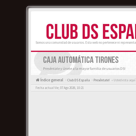
CLUB DS ESP
Somos una comunidad de usuarios. Esta web no pertenece ni representa
CAJA AUTOMÁTICA TIRONES
Preséntate y únete a la mayor familia de usuarios DS!
Índice general
Club DS España
Preséntate!
« Usted esta aquí
Fecha actual Vie, 07 Ago 2026, 10:21