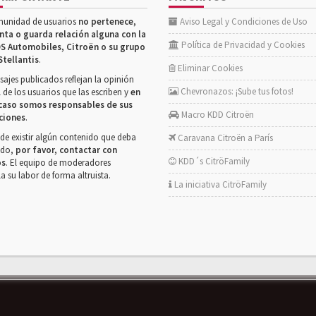
munidad de usuarios
no pertenece,
Aviso Legal y Condiciones de Uso
nta o guarda relación alguna con la
Política de Privacidad y Cookies
S Automobiles, Citroën o su grupo
Stellantis
.
Eliminar Cookies
ajes publicados reflejan la opinión
Chevronazos: ¡Sube tus fotos!
 de los usuarios que las escriben y
en
caso somos responsables de sus
Macro KDD Citroën
ciones
.
de existir algún contenido que deba
Caravana Citroën a París
rado,
por favor, contactar con
KDD´s CitröFamily
os
. El equipo de moderadores
la su labor de forma altruista.
La iniciativa CitröFamily