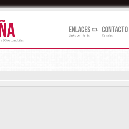
AÑA
ENLACES
CONTACTO
Links de interés
Canales
 a DS Automobiles.