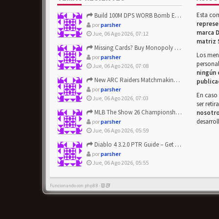
Esta co
Build 100M DPS WORB Bomb Elementalist Fast - Grab POE Curren...
represe
por
parsher
marca D
Jue, 06 Ago 2026, 07:12
matriz 
Missing Cards? Buy Monopoly Go Happy Harvest with Looney Tun...
Los mens
por
parsher
personal
Jue, 06 Ago 2026, 07:08
ningún 
New ARC Raiders Matchmaking Update: Stop Failed - Grab Bluep...
publica
por
parsher
En caso 
Jue, 06 Ago 2026, 07:03
ser reti
MLB The Show 26 Championship Series Update! Get Cheap & ...
nosotr
desarrol
por
parsher
Jue, 06 Ago 2026, 05:59
Diablo 4 3.2.0 PTR Guide – Get 8% Off Items Quickly to Test ...
por
parsher
Jue, 06 Ago 2026, 05:55
Funcionando con phpBB -