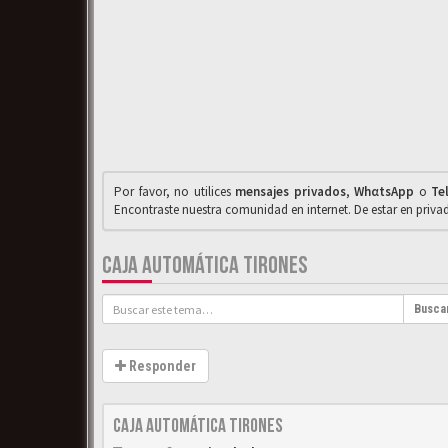
Por favor, no utilices
mensajes privados
,
WhαtsApp
o
Te
Encontraste nuestra comunidad en internet. De estar en priv
CAJA AUTOMÁTICA TIRONES
Busca
Responder
Caja automática tirones