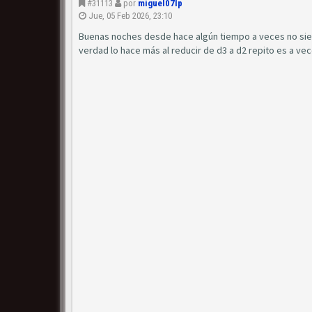
#31113
por
miguel07lp
Jue, 05 Feb 2026, 23:10
Buenas noches desde hace algún tiempo a veces no siemp
verdad lo hace más al reducir de d3 a d2 repito es a v