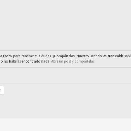
legrαm
para resolver tus dudas. ¡Compártelas! Nuestro sentido es transmitir sab
ado no habrías encontrado nada.
Abre un post y compártelas
r