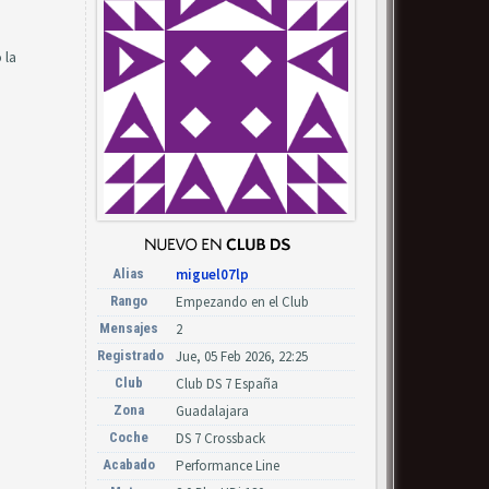
 la
Alias
miguel07lp
Rango
Empezando en el Club
Mensajes
2
Registrado
Jue, 05 Feb 2026, 22:25
Club
Club DS 7 España
Zona
Guadalajara
Coche
DS 7 Crossback
Acabado
Performance Line