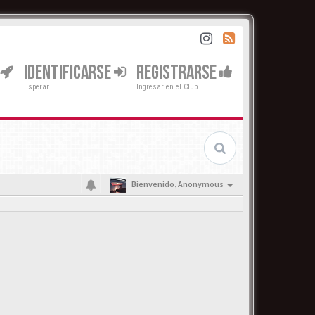
IDENTIFICARSE
REGISTRARSE
Esperar
Ingresar en el Club
Bienvenido,
Anonymous