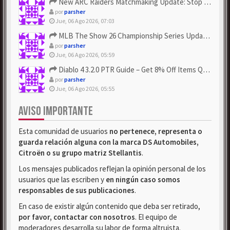
New ARC Raiders Matchmaking Update: Stop Failed - Grab Bluep...
por
parsher
Jue, 06 Ago 2026, 07:03
MLB The Show 26 Championship Series Update! Get Cheap & ...
por
parsher
Jue, 06 Ago 2026, 05:59
Diablo 4 3.2.0 PTR Guide – Get 8% Off Items Quickly to Test ...
por
parsher
Jue, 06 Ago 2026, 05:55
AVISO IMPORTANTE
Esta comunidad de usuarios
no pertenece, representa o
guarda relación alguna con la marca DS Automobiles,
Citroën o su grupo matriz Stellantis
.
Los mensajes publicados reflejan la opinión personal de los
usuarios que las escriben y
en ningún caso somos
responsables de sus publicaciones
.
En caso de existir algún contenido que deba ser retirado,
por favor, contactar con nosotros
. El equipo de
moderadores desarrolla su labor de forma altruista.