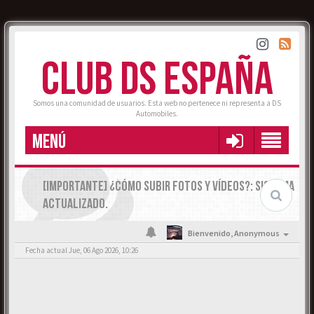
CLUB DS ESPAÑA
Somos una comunidad de usuarios. Esta web no pertenece ni representa a DS
Automobiles.
MENÚ
[IMPORTANTE] ¿CÓMO SUBIR FOTOS Y VÍDEOS?: SISTEMA
ACTUALIZADO.
Bienvenido,
Anonymous
Fecha actual Jue, 06 Ago 2026, 10:26