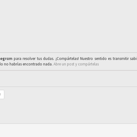
legrαm
para resolver tus dudas. ¡Compártelas! Nuestro sentido es transmitir sab
ado no habrías encontrado nada.
Abre un post y compártelas
r