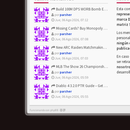
Esta co
Build 100M DPS WORB Bomb Elementalist Fast - Grab POE Curren...
represe
por
parsher
marca D
Jue, 06 Ago 2026, 07:12
matriz 
Missing Cards? Buy Monopoly Go Happy Harvest with Looney Tun...
Los mens
por
parsher
personal
Jue, 06 Ago 2026, 07:08
ningún 
New ARC Raiders Matchmaking Update: Stop Failed - Grab Bluep...
publica
por
parsher
En caso 
Jue, 06 Ago 2026, 07:03
ser reti
MLB The Show 26 Championship Series Update! Get Cheap & ...
nosotr
desarrol
por
parsher
Jue, 06 Ago 2026, 05:59
Diablo 4 3.2.0 PTR Guide – Get 8% Off Items Quickly to Test ...
por
parsher
Jue, 06 Ago 2026, 05:55
Funcionando con phpBB -