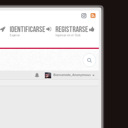
IDENTIFICARSE
REGISTRARSE
Esperar
Ingresar en el Club
Bienvenido,
Anonymous