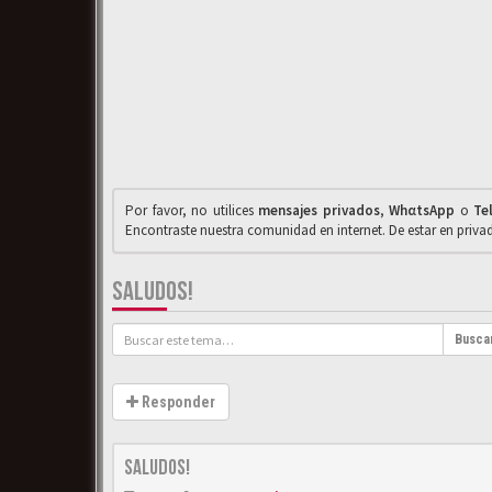
Por favor, no utilices
mensajes privados
,
WhαtsApp
o
Te
Encontraste nuestra comunidad en internet. De estar en priv
SALUDOS!
Busca
Responder
Saludos!