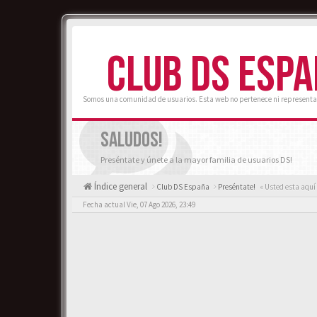
CLUB DS ESP
Somos una comunidad de usuarios. Esta web no pertenece ni representa
SALUDOS!
Preséntate y únete a la mayor familia de usuarios DS!
Índice general
Club DS España
Preséntate!
« Usted esta aquí
Fecha actual Vie, 07 Ago 2026, 23:49