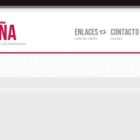
AÑA
ENLACES
CONTACTO
Links de interés
Canales
 a DS Automobiles.