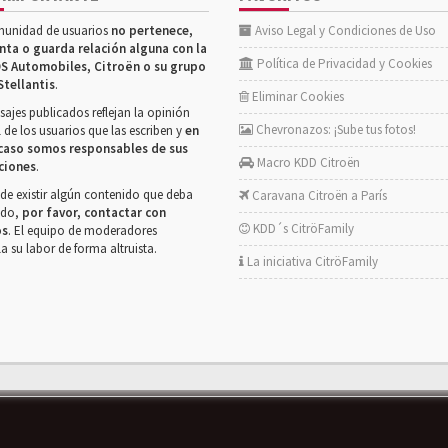
munidad de usuarios
no pertenece,
Aviso Legal y Condiciones de Uso
nta o guarda relación alguna con la
Política de Privacidad y Cookies
S Automobiles, Citroën o su grupo
Stellantis
.
Eliminar Cookies
ajes publicados reflejan la opinión
Chevronazos: ¡Sube tus fotos!
 de los usuarios que las escriben y
en
caso somos responsables de sus
Macro KDD Citroën
ciones
.
de existir algún contenido que deba
Caravana Citroën a París
rado,
por favor, contactar con
KDD´s CitröFamily
os
. El equipo de moderadores
la su labor de forma altruista.
La iniciativa CitröFamily