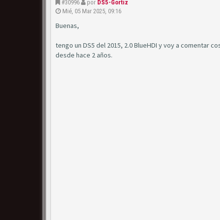
#30996
por
DS5-Gortiz
Mié, 05 Mar 2025, 09:16
Buenas,
tengo un DS5 del 2015, 2.0 BlueHDI y voy a comentar co
desde hace 2 años.