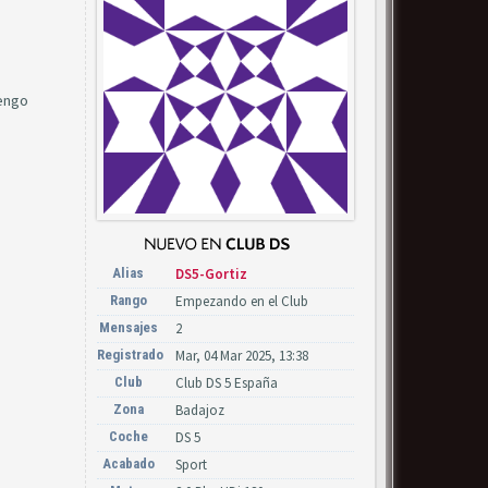
tengo
Alias
DS5-Gortiz
Rango
Empezando en el Club
Mensajes
2
Registrado
Mar, 04 Mar 2025, 13:38
Club
Club DS 5 España
Zona
Badajoz
Coche
DS 5
Acabado
Sport